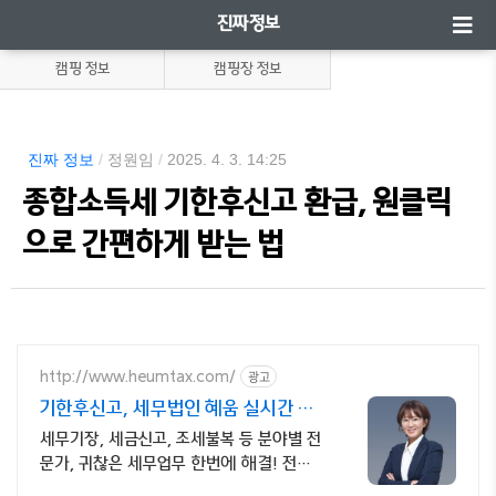
진짜정보
캠핑 정보
캠핑장 정보
진짜 정보
/
정원임
/
2025. 4. 3. 14:25
종합소득세 기한후신고 환급, 원클릭
으로 간편하게 받는 법
광고
http://www.heumtax.com/
기한후신고, 세무법인 혜움 실시간 카
톡 상담 지원
세무기장, 세금신고, 조세불복 등 분야별 전
문가, 귀찮은 세무업무 한번에 해결! 전국
30여 개 지점, 200여 명의 세무 인력 대